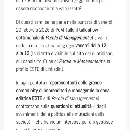
hard? E come devono evolvere/aggiornarsi per
essere riconosciute e valorizzate?
Di questi temi se ne parla nella puntata di venerdì
20 febbraio 2026 di
PdM Talk, il talk show
settimanale di
Parole di Management
che va in
onda in diretta streaming ogni
venerdì dalle 12
alle 13
(la diretta è visibile sul sito del quotidiano,
sul canale YouTube di
Parole di Management
e sul
profilo ESTE di LinkedIn).
In ogni puntata i
rappresentanti della grande
community di imprenditori e manager della casa
editrice ESTE
e di
Parole di Management
si
confrontano sulle
questioni di attualità
– dagli
avvenimenti della politica alle mutazioni della
società – che hanno un interesse per chi gestisce
e vive le organizzazioni.