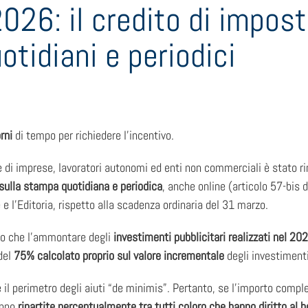
026: il credito di impost
otidiani e periodici
rni
di tempo per richiedere l’incentivo.
 di imprese, lavoratori autonomi ed enti non commerciali è stato ri
sulla stampa quotidiana e periodica
, anche online (articolo 57-bis 
e l’Editoria, rispetto alla scadenza ordinaria del 31 marzo.
rio che l’ammontare degli
investimenti pubblicitari realizzati nel 20
del
75% calcolato proprio sul valore incrementale
degli investimenti
 il perimetro degli aiuti “de minimis”. Pertanto, se l’importo compl
anno
ripartite percentualmente tra tutti coloro che hanno diritto al 