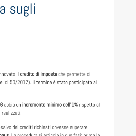
a sugli
nnovato il
credito di imposta
che permette di
del dl 50/2017). Il termine è stato posticipato al
26
abbia un
incremento minimo dell’1%
rispetto al
 realizzati.
essivo dei crediti richiesti dovesse superare
bonus
. La procedura si articola in due fasi: prima la