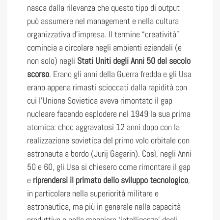
nasca dalla rilevanza che questo tipo di output
può assumere nel management e nella cultura
organizzativa d’impresa. Il termine “creatività”
comincia a circolare negli ambienti aziendali (e
non solo) negli
Stati Uniti degli Anni 50 del secolo
scorso
. Erano gli anni della Guerra fredda e gli Usa
erano appena rimasti scioccati dalla rapidità con
cui l’Unione Sovietica aveva rimontato il gap
nucleare facendo esplodere nel 1949 la sua prima
atomica: choc aggravatosi 12 anni dopo con la
realizzazione sovietica del primo volo orbitale con
astronauta a bordo (Jurij Gagarin). Così, negli Anni
50 e 60, gli Usa si chiesero come rimontare il gap
e
riprendersi il primato dello sviluppo tecnologico
,
in particolare nella superiorità militare e
astronautica, ma più in generale nelle capacità
produttive e nella maggiore ‘intelligenza’ degli