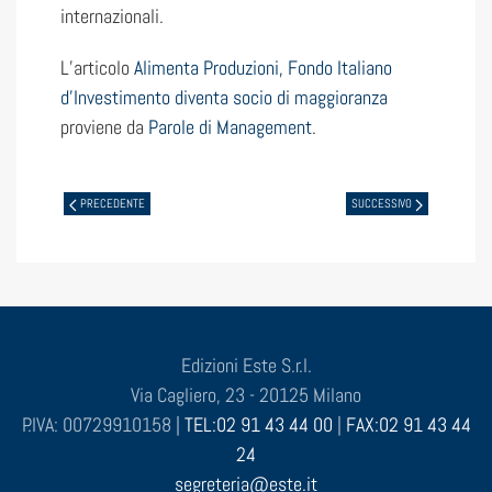
internazionali.
L’articolo
Alimenta Produzioni, Fondo Italiano
d’Investimento diventa socio di maggioranza
proviene da
Parole di Management
.
PRECEDENTE
SUCCESSIVO
Edizioni Este S.r.l.
Via Cagliero, 23 - 20125 Milano
P.IVA: 00729910158 |
TEL:02 91 43 44 00
|
FAX:02 91 43 44
24
segreteria@este.it