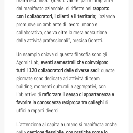
realtà lecchese. “Questo valore, parte integrante
del manifesto aziendale, si riflette nel
rapporto
con i collaboratori, i clienti e il territorio
; l’azienda
promuove un ambiente di lavoro umano e
collaborativo, che va oltre la mera esecuzione
delle attività professionali”, precisa Goretti.
Un esempio chiave di questa filosofia sono gli
Agomir Lab,
eventi semestrali che coinvolgono
tutti i 120 collaboratori delle diverse sedi
: queste
giornate sono dedicate ad attività di team
building, momenti culturali e aggregativi, con
l’obiettivo di
rafforzare il senso di appartenenza e
favorire la conoscenza reciproca tra colleghi
di
uffici e reparti diversi.
L’attenzione al capitale umano si manifesta anche
nella
gestione flessibile, con pratiche come lo