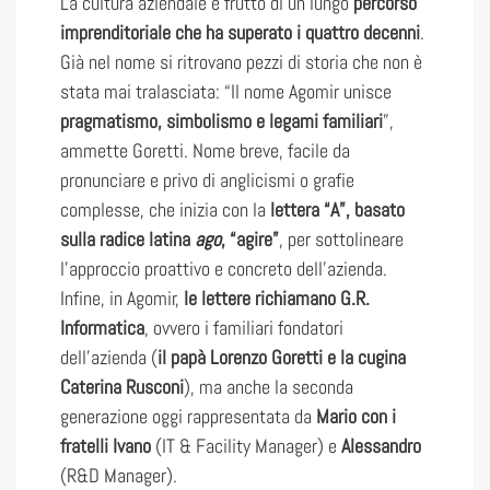
La cultura aziendale è frutto di un lungo
percorso
imprenditoriale che ha superato i quattro decenni
.
Già nel nome si ritrovano pezzi di storia che non è
stata mai tralasciata: “Il nome Agomir unisce
pragmatismo, simbolismo e legami familiari
”,
ammette Goretti. Nome breve, facile da
pronunciare e privo di anglicismi o grafie
complesse, che inizia con la
lettera “A”, basato
sulla radice latina
ago
, “agire”
, per sottolineare
l’approccio proattivo e concreto dell’azienda.
Infine, in Agomir,
le lettere richiamano G.R.
Informatica
, ovvero i familiari fondatori
dell’azienda (
il papà Lorenzo Goretti e la cugina
Caterina Rusconi
), ma anche la seconda
generazione oggi rappresentata da
Mario con i
fratelli Ivano
(IT & Facility Manager) e
Alessandro
(R&D Manager).