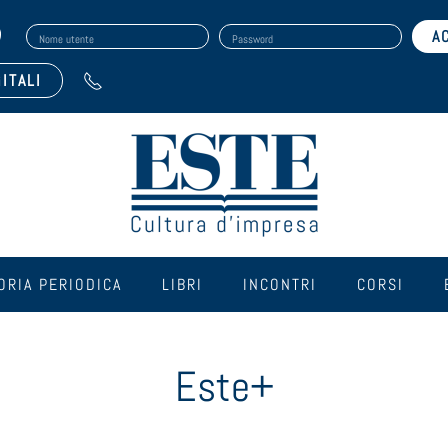
Nome utente
Password
ITALI
ORIA PERIODICA
LIBRI
INCONTRI
CORSI
Este+