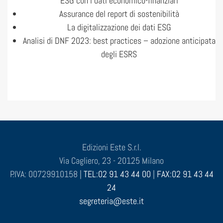
ESG con i dati economico-finanziari
Assurance del report di sostenibilità
La digitalizzazione dei dati ESG
Analisi di DNF 2023: best practices – adozione anticipata
degli ESRS
Edizioni Este S.r.l.
Via Cagliero, 23 - 20125 Milano
P.IVA: 00729910158 |
TEL:02 91 43 44 00
|
FAX:02 91 43 44
24
segreteria@este.it