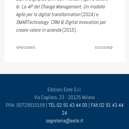
di:
Le 4P del Change Management. Un modello
Agile per la digital transformation
(2024) e
SMARTechnology. CRM & Digital Innovation per
creare valore in azienda
(2015).
PRECEDENTE
SUCCESSIVO
Edizioni Este S.r.l.
Via Cagliero, 23 - 20125 Milano
P.IVA: 00729910158 |
TEL:02 91 43 44 00
|
FAX:02 91 43 44
24
segreteria@este.it