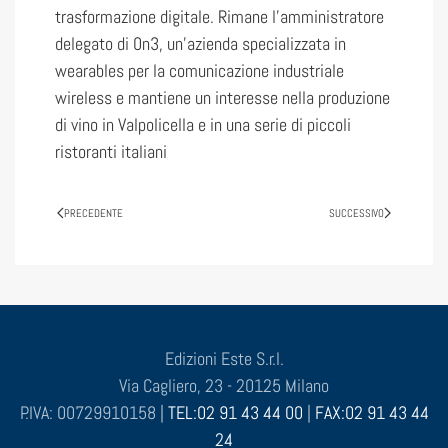
trasformazione digitale. Rimane l’amministratore
delegato di 0n3, un’azienda specializzata in
wearables per la comunicazione industriale
wireless e mantiene un interesse nella produzione
di vino in Valpolicella e in una serie di piccoli
ristoranti italiani
PRECEDENTE
SUCCESSIVO
Edizioni Este S.r.l.
Via Cagliero, 23 - 20125 Milano
P.IVA: 00729910158 |
TEL:02 91 43 44 00
|
FAX:02 91 43 44
24