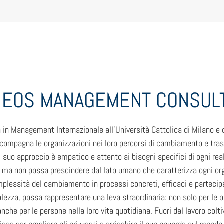
 – EOS MANAGEMENT CONSUL
 in Management Internazionale all’Università Cattolica di Milano 
compagna le organizzazioni nei loro percorsi di cambiamento e trasf
Il suo approccio è empatico e attento ai bisogni specifici di ogni rea
ma non possa prescindere dal lato umano che caratterizza ogni orga
mplessità del cambiamento in processi concreti, efficaci e partecipat
ezza, possa rappresentare una leva straordinaria: non solo per le o
che per le persone nella loro vita quotidiana. Fuori dal lavoro coltiv