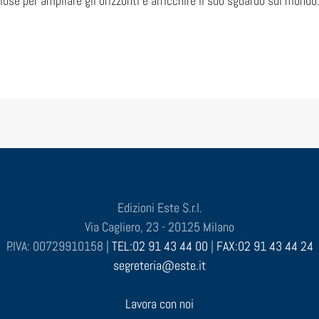
iose per ampliare gli orizzonti e arricchire il suo sguardo sul mondo
Edizioni Este S.r.l.
Via Cagliero, 23 - 20125 Milano
P.IVA: 00729910158 |
TEL:02 91 43 44 00
|
FAX:02 91 43 44 24
segreteria@este.it
Lavora con noi