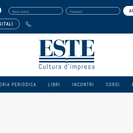
Nome utente
Password
GITALI
ORIA PERIODICA
LIBRI
INCONTRI
CORSI