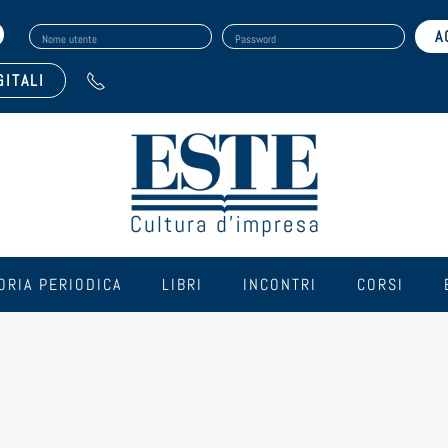
Nome utente
Password
GITALI
ORIA PERIODICA
LIBRI
INCONTRI
CORSI