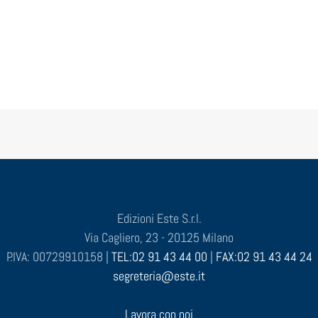
Edizioni Este S.r.l.
Via Cagliero, 23 - 20125 Milano
P.IVA: 00729910158 |
TEL:02 91 43 44 00
|
FAX:02 91 43 44 24
segreteria@este.it
Lavora con noi