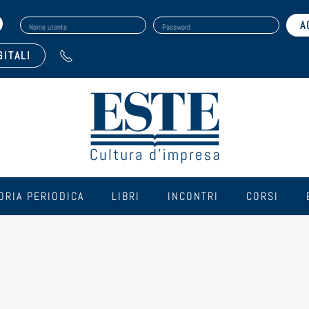
Nome utente
Password
GITALI
ORIA PERIODICA
LIBRI
INCONTRI
CORSI