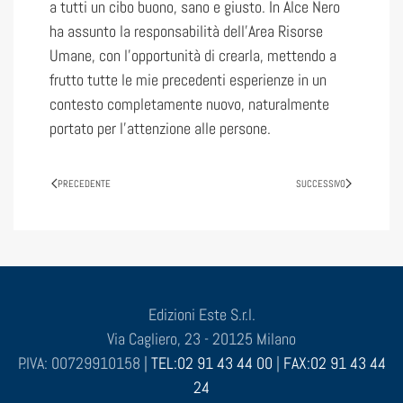
a tutti un cibo buono, sano e giusto. In Alce Nero
ha assunto la responsabilità dell’Area Risorse
Umane, con l’opportunità di crearla, mettendo a
frutto tutte le mie precedenti esperienze in un
contesto completamente nuovo, naturalmente
portato per l’attenzione alle persone.
PRECEDENTE
SUCCESSIVO
Edizioni Este S.r.l.
Via Cagliero, 23 - 20125 Milano
P.IVA: 00729910158 |
TEL:02 91 43 44 00
|
FAX:02 91 43 44
24