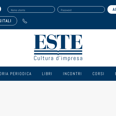
Nome utente
Password
GITALI
ORIA PERIODICA
LIBRI
INCONTRI
CORSI