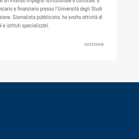
le un intenso impegno istituzionale e culturale. È
cario e finanziario presso l’Università degli Studi
zione. Giornalista pubblicista, ha svolto attività di
e istituti specializzati.
SUCCESSIVO