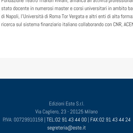
Fondazione Teatro Trianon Viviani, affianca all’attività professiona
stato docente in numerosi master e corsi universitari in ambito ban
di Napoli, l’Università di Roma Tor Vergata e altri enti di alta forma
ricerca sul sistema finanziario italiano collaborando con CNR, ACEN 
Edizioni Este S.r.l.
Via Cagliero, 23 - 20125 Milano
P.IVA: 00729910158 |
TEL:02 91 43 44 00
|
FAX:02 91 43 44 24
segreteria@este.it