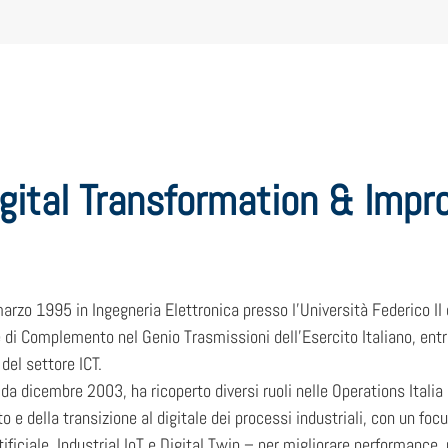
Digital Transformation & Im
arzo 1995 in Ingegneria Elettronica presso l’Università Federico II
 di Complemento nel Genio Trasmissioni dell’Esercito Italiano, ent
del settore ICT.
 da dicembre 2003, ha ricoperto diversi ruoli nelle Operations Italia
o e della transizione al digitale dei processi industriali, con un foc
tificiale, Industrial IoT e Digital Twin – per migliorare performance,