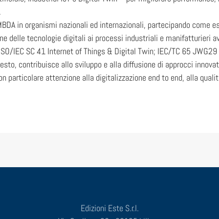
.
DA in organismi nazionali ed internazionali, partecipando come es
ne delle tecnologie digitali ai processi industriali e manifatturieri 
 ISO/IEC SC 41 Internet of Things & Digital Twin; IEC/TC 65 JWG29
sto, contribuisce allo sviluppo e alla diffusione di approcci innovativ
con particolare attenzione alla digitalizzazione end to end, alla qual
Edizioni Este S.r.l.