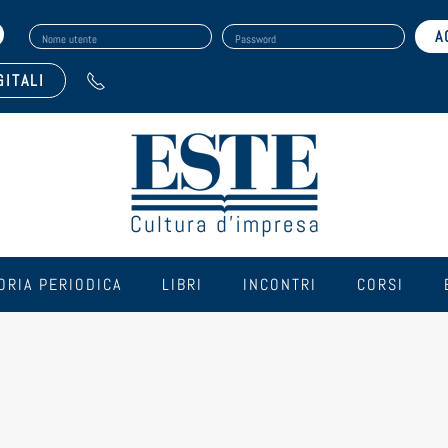
Nome utente
Password
GITALI
ORIA PERIODICA
LIBRI
INCONTRI
CORSI